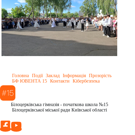
Головна
Події
Заклад
Інформація
Прозорість
БФ ЮВЕНТА 15
Контакти
Кібербезпека
Білоцерківська гімназія - початкова школа №15
Білоцерківської міської ради Київської області