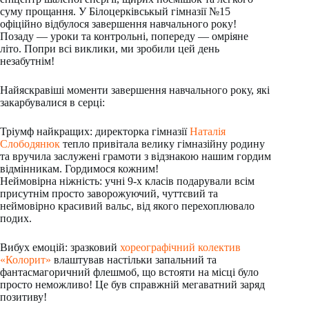
суму прощання. У Білоцерківськый гімназії №15
офіційно відбулося завершення навчального року!
Позаду — уроки та контрольні, попереду — омріяне
літо. Попри всі виклики, ми зробили цей день
незабутнім!
Найяскравіші моменти завершення навчального року, які
закарбувалися в серці:
Тріумф найкращих: директорка гімназії
Наталія
Слободянюк
тепло привітала велику гімназійну родину
та вручила заслужені грамоти з відзнакою нашим гордим
відмінникам. Гордимося кожним!
Неймовірна ніжність: учні 9-х класів подарували всім
присутнім просто заворожуючий, чуттєвий та
неймовірно красивий вальс, від якого перехоплювало
подих.
Вибух емоцій: зразковий
хореографічний колектив
«Колорит»
влаштував настільки запальний та
фантасмагоричний флешмоб, що встояти на місці було
просто неможливо! Це був справжній мегаватний заряд
позитиву!